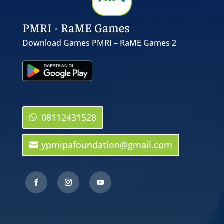
PMRI - RaME Games
Download Games PMRI – RaME Games 2
08112431528
ypmipafoundation@gmail.com