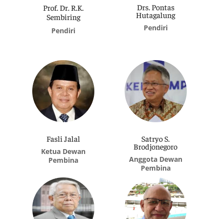
Drs. Pontas
Prof. Dr. R.K.
Hutagalung
Sembiring
Pendiri
Pendiri
Fasli Jalal
Satryo S.
Brodjonegoro
Ketua Dewan
Anggota Dewan
Pembina
Pembina