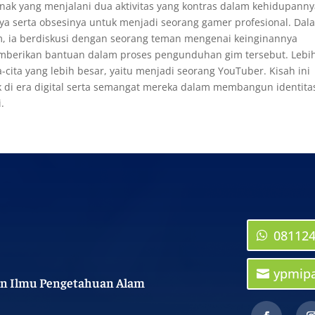
nak yang menjalani dua aktivitas yang kontras dalam kehidupanny
ya serta obsesinya untuk menjadi seorang gamer profesional. Dal
m, ia berdiskusi dengan seorang teman mengenai keinginannya
berikan bantuan dalam proses pengunduhan gim tersebut. Lebi
-cita yang lebih besar, yaitu menjadi seorang YouTuber. Kisah ini
di era digital serta semangat mereka dalam membangun identita
.
08112
ypmip
n Ilmu Pengetahuan Alam