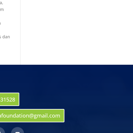
a,
am
h
s dan
431528
afoundation@gmail.com