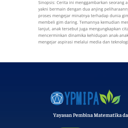
Sinopsis: Cerita ini menggambarkan seorang a
yakni bermain dengan dua anjing peliharaann
proses mengejar minatnya terhadap dunia gi
membeli gim daring. Temannya kemudian mem
lanjut, anak tersebut juga mengungkapkan cita
mencerminkan dinamika kehidupan anak-anak 
mengejar aspirasi melalui media dan teknologi
Yayasan Pembina Matematika da