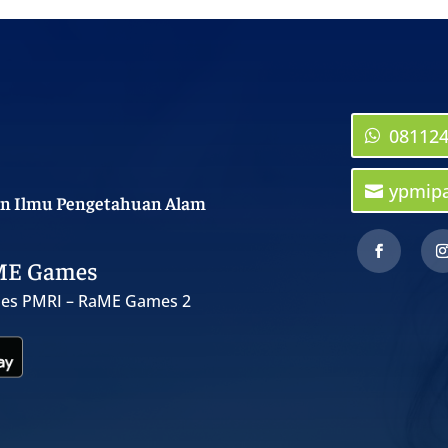
08112
ypmip
n Ilmu Pengetahuan Alam
ME Games
es PMRI – RaME Games 2