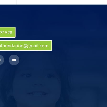
431528
afoundation@gmail.com